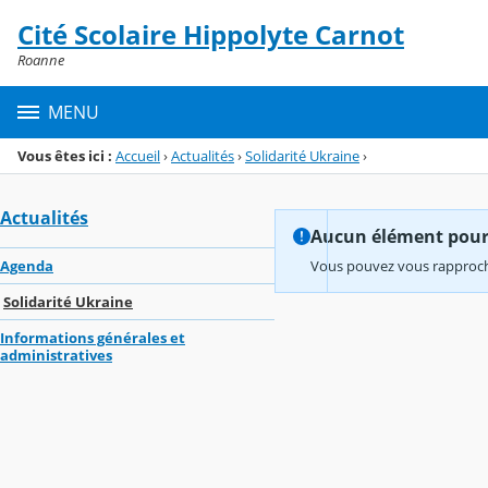
Panneau de gestion des cookies
Cité Scolaire Hippolyte Carnot
Menu de la rubrique
Contenu
Roanne
MENU
Vous êtes ici :
Accueil
›
Actualités
›
Solidarité Ukraine
›
Actualités
Aucun élément pour l
Agenda
Vous pouvez vous rapproche
Solidarité Ukraine
Informations générales et
administratives