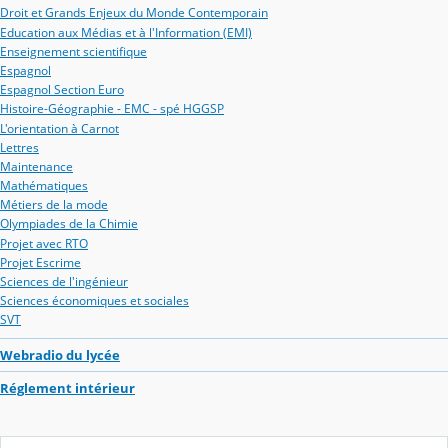
Droit et Grands Enjeux du Monde Contemporain
Education aux Médias et à l'Information (EMI)
Enseignement scientifique
Espagnol
Espagnol Section Euro
Histoire-Géographie - EMC - spé HGGSP
L'orientation à Carnot
Lettres
Maintenance
Mathématiques
Métiers de la mode
Olympiades de la Chimie
Projet avec RTO
Projet Escrime
Sciences de l'ingénieur
Sciences économiques et sociales
SVT
Webradio du lycée
Réglement intérieur