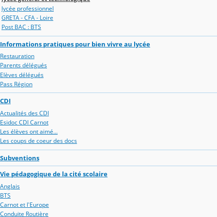
lycée professionnel
GRETA - CFA - Loire
Post BAC : BTS
Informations pratiques pour bien vivre au lycée
Restauration
Parents délégués
Elèves délégués
Pass Région
CDI
Actualités des CDI
Esidoc CDI Carnot
Les élèves ont aimé...
Les coups de coeur des docs
Subventions
Vie pédagogique de la cité scolaire
Anglais
BTS
Carnot et l'Europe
Conduite Routière