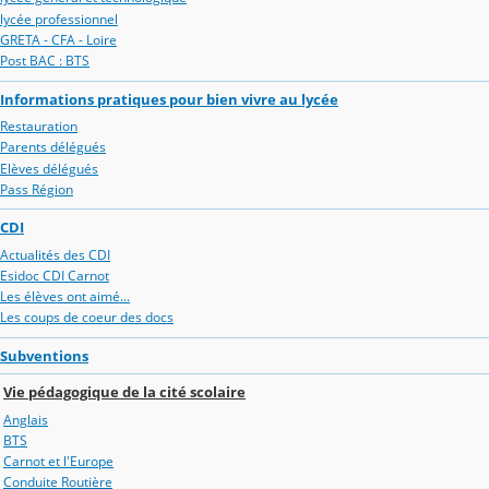
lycée professionnel
GRETA - CFA - Loire
Post BAC : BTS
Informations pratiques pour bien vivre au lycée
Restauration
Parents délégués
Elèves délégués
Pass Région
CDI
Actualités des CDI
Esidoc CDI Carnot
Les élèves ont aimé...
Les coups de coeur des docs
Subventions
Vie pédagogique de la cité scolaire
Anglais
BTS
Carnot et l'Europe
Conduite Routière