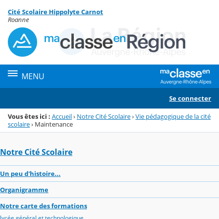
Panneau de gestion des cookies
Cité Scolaire Hippolyte Carnot
Menu de la rubrique
Contenu
Roanne
MENU
Se connecter
Vous êtes ici :
Accueil
›
Notre Cité Scolaire
›
Vie pédagogique de la cité
scolaire
›
Maintenance
Notre Cité Scolaire
Un peu d'histoire...
Organigramme
Notre carte des formations
lycée général et technologique