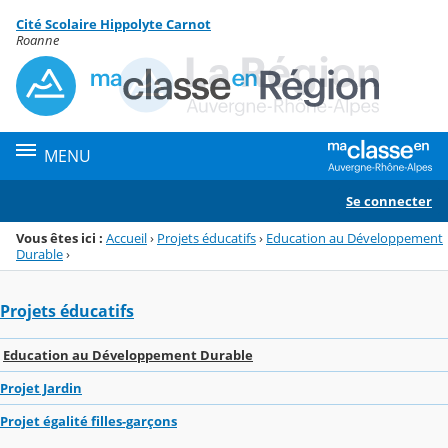
Panneau de gestion des cookies
Cité Scolaire Hippolyte Carnot
Menu de la rubrique
Contenu
Roanne
MENU
Se connecter
Vous êtes ici :
Accueil
›
Projets éducatifs
›
Education au Développement
Durable
›
Projets éducatifs
Education au Développement Durable
Projet Jardin
Projet égalité filles-garçons