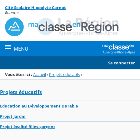
Panneau de gestion des cookies
Cité Scolaire Hippolyte Carnot
Menu de la rubrique
Contenu
Roanne
MENU
Se connecter
Vous êtes ici :
Accueil
›
Projets éducatifs
›
Projets éducatifs
Education au Développement Durable
Projet Jardin
Projet égalité filles-garçons