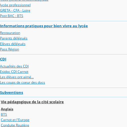
lycée professionnel
GRETA - CFA - Loire
Post BAC : BTS
Informations pratiques pour bien vivre au lycée
Restauration
Parents délégués
Elèves délégués
Pass Région
CDI
Actualités des CDI
Esidoc CDI Carnot
Les élèves ont aimé...
Les coups de coeur des docs
Subventions
Vie pédagogique de la cité scolaire
Anglais
BTS
Carnot et l'Europe
Conduite Routière