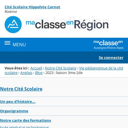
Panneau de gestion des cookies
Cité Scolaire Hippolyte Carnot
Menu de la rubrique
Contenu
Roanne
MENU
Se connecter
Vous êtes ici :
Accueil
›
Notre Cité Scolaire
›
Vie pédagogique de la cité
scolaire
›
Anglais
›
Blog
›
2023 : liaison 3me-2de
Notre Cité Scolaire
Un peu d'histoire...
Organigramme
Notre carte des formations
lycée général et technologique