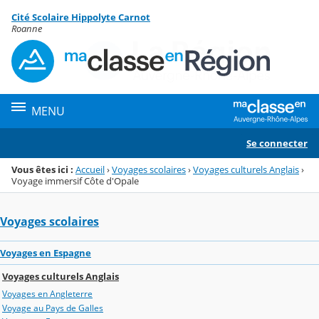
Panneau de gestion des cookies
Cité Scolaire Hippolyte Carnot
Menu de la rubrique
Contenu
Roanne
MENU
Se connecter
Vous êtes ici :
Accueil
›
Voyages scolaires
›
Voyages culturels Anglais
›
Voyage immersif Côte d'Opale
Voyages scolaires
Voyages en Espagne
Voyages culturels Anglais
Voyages en Angleterre
Voyage au Pays de Galles