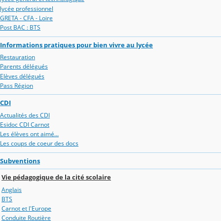
lycée professionnel
GRETA - CFA - Loire
Post BAC : BTS
Informations pratiques pour bien vivre au lycée
Restauration
Parents délégués
Elèves délégués
Pass Région
CDI
Actualités des CDI
Esidoc CDI Carnot
Les élèves ont aimé...
Les coups de coeur des docs
Subventions
Vie pédagogique de la cité scolaire
Anglais
BTS
Carnot et l'Europe
Conduite Routière