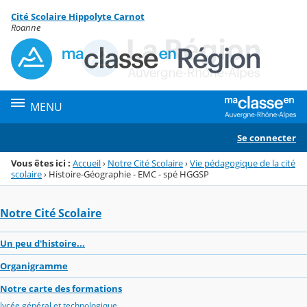
Panneau de gestion des cookies
Cité Scolaire Hippolyte Carnot
Menu de la rubrique
Contenu
Roanne
MENU
Se connecter
Vous êtes ici :
Accueil
›
Notre Cité Scolaire
›
Vie pédagogique de la cité
scolaire
›
Histoire-Géographie - EMC - spé HGGSP
Notre Cité Scolaire
Un peu d'histoire...
Organigramme
Notre carte des formations
lycée général et technologique