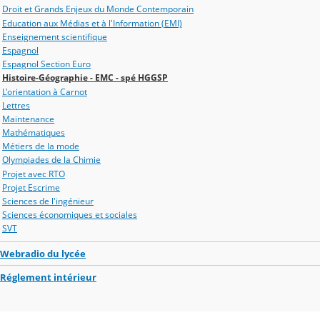
Droit et Grands Enjeux du Monde Contemporain
Education aux Médias et à l'Information (EMI)
Enseignement scientifique
Espagnol
Espagnol Section Euro
Histoire-Géographie - EMC - spé HGGSP
L'orientation à Carnot
Lettres
Maintenance
Mathématiques
Métiers de la mode
Olympiades de la Chimie
Projet avec RTO
Projet Escrime
Sciences de l'ingénieur
Sciences économiques et sociales
SVT
Webradio du lycée
Réglement intérieur