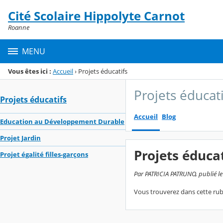
Panneau de gestion des cookies
Cité Scolaire Hippolyte Carnot
Menu de la rubrique
Contenu
Roanne
MENU
Vous êtes ici :
Accueil
›
Projets éducatifs
Projets éducati
Projets éducatifs
Accueil
Blog
Education au Développement Durable
Projet Jardin
Projets éducat
Projet égalité filles-garçons
Par PATRICIA PATRUNO, publié l
Vous trouverez dans cette rub