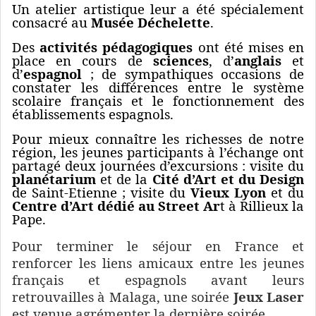
Un atelier artistique leur a été spécialement
consacré au
Musée Déchelette
.
Des
activités pédagogiques
ont été mises en
place en cours de
sciences
, d’
anglais
et
d’
espagnol
; de sympathiques occasions de
constater les différences entre le système
scolaire français et le fonctionnement des
établissements espagnols.
Pour mieux connaître les richesses de notre
région, les jeunes participants à l’échange ont
partagé deux journées d’excursions : visite du
planétarium
et de la
Cité d’Art et du Design
de Saint-Etienne ; visite du
Vieux Lyon
et du
Centre d’Art dédié au Street Ar
t à Rillieux la
Pape.
Pour terminer le séjour en France et
renforcer les liens amicaux entre les jeunes
français et espagnols avant leurs
retrouvailles à Malaga, une soirée
Jeux Laser
est venue agrémenter la dernière soirée.