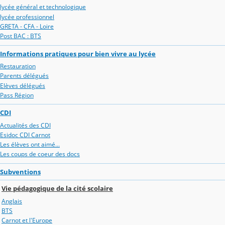
lycée général et technologique
lycée professionnel
GRETA - CFA - Loire
Post BAC : BTS
Informations pratiques pour bien vivre au lycée
Restauration
Parents délégués
Elèves délégués
Pass Région
CDI
Actualités des CDI
Esidoc CDI Carnot
Les élèves ont aimé...
Les coups de coeur des docs
Subventions
Vie pédagogique de la cité scolaire
Anglais
BTS
Carnot et l'Europe