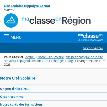
Panneau de gestion des cookies
Cité Scolaire Hippolyte Carnot
Menu de la rubrique
Contenu
Roanne
MENU
Se connecter
Vous êtes ici :
Accueil
›
Notre Cité Scolaire
›
Vie pédagogique de la cité
scolaire
›
Espagnol Section Euro
›
Echanges
›
Blog
›
Echange section Euro
2023
Notre Cité Scolaire
Un peu d'histoire...
Organigramme
Notre carte des formations