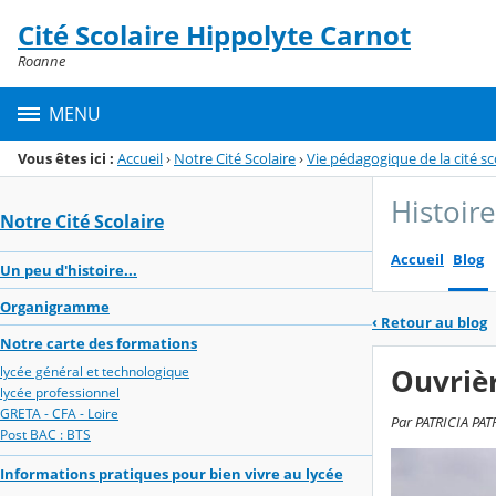
Panneau de gestion des cookies
Cité Scolaire Hippolyte Carnot
Menu de la rubrique
Contenu
Roanne
MENU
Vous êtes ici :
Accueil
›
Notre Cité Scolaire
›
Vie pédagogique de la cité sc
Histoir
Notre Cité Scolaire
Accueil
Blog
Un peu d'histoire...
Organigramme
‹
Retour au blog
Notre carte des formations
Ouvrièr
lycée général et technologique
lycée professionnel
GRETA - CFA - Loire
Par PATRICIA PAT
Post BAC : BTS
Informations pratiques pour bien vivre au lycée