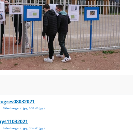
rogres08032021
Télécharger
( .
jpg
,
668.48
ko
)
ays11032021
Télécharger
( .
jpg
,
506.49
ko
)