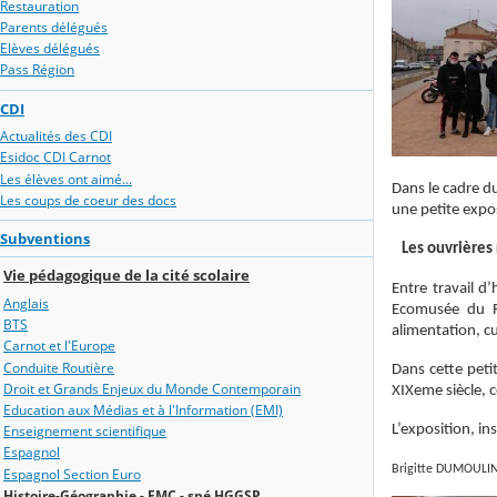
Restauration
Parents délégués
Elèves délégués
Pass Région
CDI
Actualités des CDI
Esidoc CDI Carnot
Les élèves ont aimé...
Dans le cadre d
Les coups de coeur des docs
une petite expo
Subventions
Les ouvrières r
Vie pédagogique de la cité scolaire
Entre travail d
Anglais
Ecomusée du Ro
BTS
alimentation, cu
Carnot et l'Europe
Conduite Routière
Dans cette peti
Droit et Grands Enjeux du Monde Contemporain
XIXeme siècle, 
Education aux Médias et à l'Information (EMI)
L’exposition, in
Enseignement scientifique
Espagnol
Brigitte DUMOULIN,
Espagnol Section Euro
Histoire-Géographie - EMC - spé HGGSP