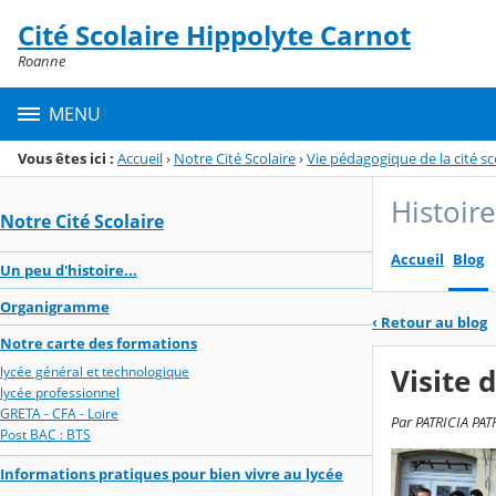
Panneau de gestion des cookies
Cité Scolaire Hippolyte Carnot
Menu de la rubrique
Contenu
Roanne
MENU
Vous êtes ici :
Accueil
›
Notre Cité Scolaire
›
Vie pédagogique de la cité sc
Histoir
Notre Cité Scolaire
Accueil
Blog
Un peu d'histoire...
Organigramme
‹
Retour au blog
Notre carte des formations
Visite 
lycée général et technologique
lycée professionnel
GRETA - CFA - Loire
Par PATRICIA PAT
Post BAC : BTS
Informations pratiques pour bien vivre au lycée