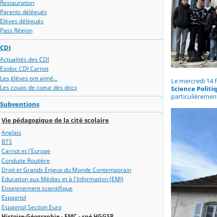
Restauration
Parents délégués
Elèves délégués
Pass Région
CDI
Actualités des CDI
Esidoc CDI Carnot
Les élèves ont aimé...
Le mercredi 14 f
Les coups de coeur des docs
Science Politi
particulièreme
Subventions
Vie pédagogique de la cité scolaire
Anglais
BTS
Carnot et l'Europe
Conduite Routière
Droit et Grands Enjeux du Monde Contemporain
Education aux Médias et à l'Information (EMI)
Enseignement scientifique
Espagnol
Espagnol Section Euro
Histoire-Géographie - EMC - spé HGGSP