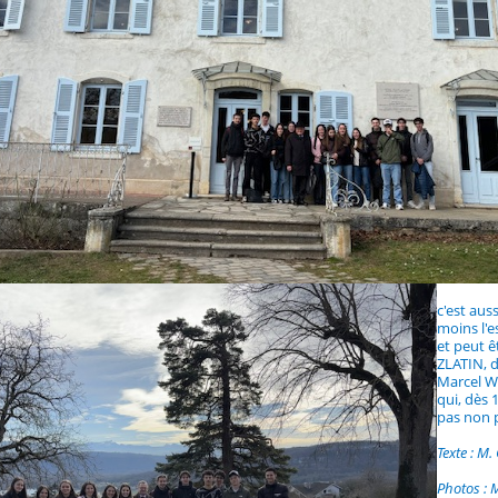
c'est aus
moins l'e
et peut 
ZLATIN, d
Marcel Wi
qui, dès 
pas non p
Texte : M.
Photos : 