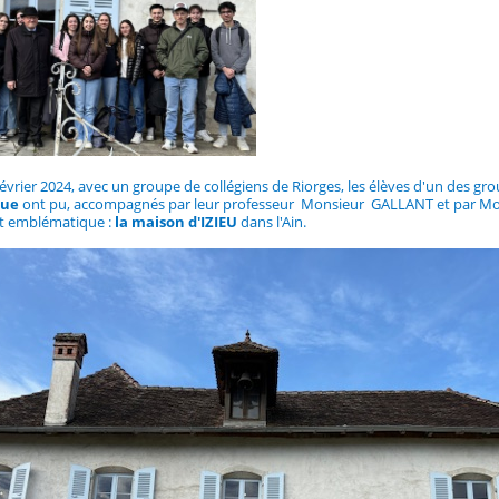
évrier 2024, avec un groupe de collégiens de Riorges, les élèves d'un des gr
que
ont pu, accompagnés par leur professeur Monsieur GALLANT et par Monsie
nt emblématique :
la maison d'IZIEU
dans l'Ain.