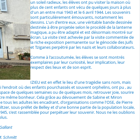
un soleil radieux, les élèves ont pu visiter la maison où
plus de cent enfants ont vécu de quelques jours à plus
d'un an entre mai 1943 et le 6 avril 1944. Les souvenirs
sont particulièrement émouvants, notamment les
dessins. L'un d'entre eux, une véritable bande dessinée
destinée à être projetée selon le procédé de la lanterne
magique, a pu être adapté et est désormais montré sur
écran. La visite s'est achevée par la visite commentée de
la riche exposition permanente sur le génocide des Juifs
et Tziganes perpétré par les nazis et leurs collaborateurs.
Comme à l'accoutumée, les élèves se sont montrés
exemplaires par leur curiosité, leur implication, leur
respect des lieux et de son esprit.
IZIEU est en effet le lieu d'une tragédie sans nom, mais
si l'endroit où des enfants pourchassés et souvent orphelins, ont pu , au
space de quelques semaines ou de quelques mois, retrouver joie, sourire
être même bonheur. Cela grâce au dévouement de Sabine et Miron
e tous les adultes les encadrant, d'organisations comme l'OSE, de Pierre
ltzer, sous-préfet de Belley et d'une bonne partie de la population locale,
1945, s'est rassemblée pour perpétuer leur souvenir. Nous ne les oublions
lus.
 Gallant
M. Schmitt