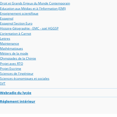
Droit et Grands Enjeux du Monde Contemporain
Education aux Médias et à l'Information (EMI)
Enseignement scientifique
Espagnol
Espagnol Section Euro
Histoire-Géographie - EMC - spé HGGSP
L'orientation à Carnot
Lettres
Maintenance
Mathématiques
Métiers de la mode
Olympiades de la Chimie
Projet avec RTO
Projet Escrime
Sciences de l'ingénieur
Sciences économiques et sociales
SVT
Webradio du lycée
Réglement intérieur