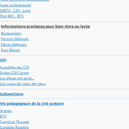
lycée professionnel
GRETA - CFA - Loire
Post BAC : BTS
Informations pratiques pour bien vivre au lycée
Restauration
Parents délégués
Elèves délégués
Pass Région
CDI
Actualités des CDI
Esidoc CDI Carnot
Les élèves ont aimé...
Les coups de coeur des docs
Subventions
Vie pédagogique de la cité scolaire
Anglais
BTS
Carnot et l'Europe
Conduite Routière