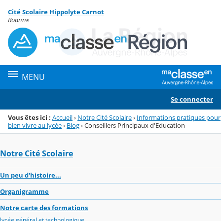
Panneau de gestion des cookies
Cité Scolaire Hippolyte Carnot
Menu de la rubrique
Contenu
Roanne
MENU
Se connecter
Vous êtes ici :
Accueil
›
Notre Cité Scolaire
›
Informations pratiques pour
bien vivre au lycée
›
Blog
›
Conseillers Principaux d'Education
Notre Cité Scolaire
Un peu d'histoire...
Organigramme
Notre carte des formations
lycée général et technologique