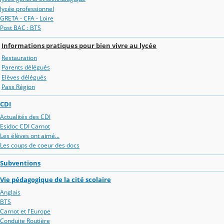
lycée professionnel
GRETA - CFA - Loire
Post BAC : BTS
Informations pratiques pour bien vivre au lycée
Restauration
Parents délégués
Elèves délégués
Pass Région
CDI
Actualités des CDI
Esidoc CDI Carnot
Les élèves ont aimé...
Les coups de coeur des docs
Subventions
Vie pédagogique de la cité scolaire
Anglais
BTS
Carnot et l'Europe
Conduite Routière