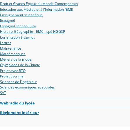
Droit et Grands Enjeux du Monde Contemporain
Education aux Médias et à l'Information (EMI)
Enseignement scientifique
Espagnol
Espagnol Section Euro
Histoire-Géographie - EMC - spé HGGSP
L'orientation à Carnot
Lettres
Maintenance
Mathématiques
Métiers de la mode
Olympiades de la Chimie
Projet avec RTO
Projet Escrime
Sciences de l'ingénieur
Sciences économiques et sociales
SVT
Webradio du lycée
Réglement intérieur