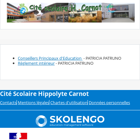
Conseillers Principaux d'Education
- PATRICIA PATRUNO
Règlement intérieur
- PATRICIA PATRUNO
Cité Scolaire Hippolyte Carnot
Contacts
Mentions légales
Chartes d'utilisation
Données personnelles