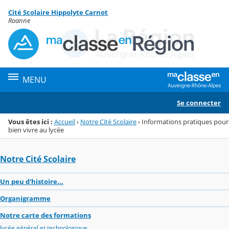
Panneau de gestion des cookies
Cité Scolaire Hippolyte Carnot
Menu de la rubrique
Contenu
Roanne
MENU
Se connecter
Vous êtes ici :
Accueil
›
Notre Cité Scolaire
›
Informations pratiques pour
bien vivre au lycée
Notre Cité Scolaire
Un peu d'histoire...
Organigramme
Notre carte des formations
lycée général et technologique