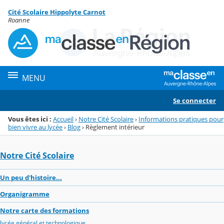
Panneau de gestion des cookies
Cité Scolaire Hippolyte Carnot
Menu de la rubrique
Contenu
Roanne
MENU
Se connecter
Vous êtes ici :
Accueil
›
Notre Cité Scolaire
›
Informations pratiques pour
bien vivre au lycée
›
Blog
›
Règlement intérieur
Notre Cité Scolaire
Un peu d'histoire...
Organigramme
Notre carte des formations
lycée général et technologique