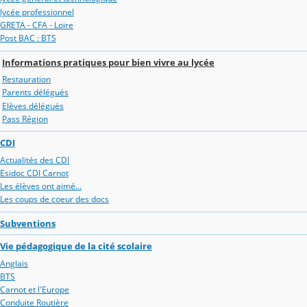
lycée professionnel
GRETA - CFA - Loire
Post BAC : BTS
Informations pratiques pour bien vivre au lycée
Restauration
Parents délégués
Elèves délégués
Pass Région
CDI
Actualités des CDI
Esidoc CDI Carnot
Les élèves ont aimé...
Les coups de coeur des docs
Subventions
Vie pédagogique de la cité scolaire
Anglais
BTS
Carnot et l'Europe
Conduite Routière