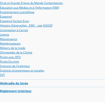
Droit et Grands Enjeux du Monde Contemporain
Education aux Médias et à l'Information (EMI)
Enseignement scientifique
Espagnol
Espagnol Section Euro
Histoire-Géographie - EMC - spé HGGSP
L'orientation à Carnot
Lettres
Maintenance
Mathématiques
Métiers de la mode
Olympiades de la Chimie
Projet avec RTO
Projet Escrime
Sciences de l'ingénieur
Sciences économiques et sociales
SVT
Webradio du lycée
Réglement intérieur