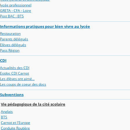
lycée professionnel
GRETA - CFA - Loire
Post BAC : BTS
Informations pratiques pour bien vivre au lycée
Restauration
Parents délégués
Elèves délégués
Pass Région
CDI
Actualités des CDI
Esidoc CDI Carnot
Les élèves ont aimé...
Les coups de coeur des docs
Subventions
Vie pédagogique de la cité scolaire
Anglais
BTS
Carnot et l'Europe
Conduite Routière