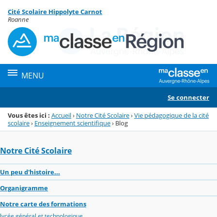
Panneau de gestion des cookies
Cité Scolaire Hippolyte Carnot
Menu de la rubrique
Contenu
Roanne
MENU
Se connecter
Vous êtes ici :
Accueil
›
Notre Cité Scolaire
›
Vie pédagogique de la cité
scolaire
›
Enseignement scientifique
›
Blog
Notre Cité Scolaire
Un peu d'histoire...
Organigramme
Notre carte des formations
lycée général et technologique