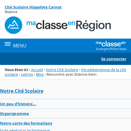
Panneau de gestion des cookies
Cité Scolaire Hippolyte Carnot
Menu de la rubrique
Contenu
Roanne
MENU
Se connecter
Vous êtes ici :
Accueil
›
Notre Cité Scolaire
›
Vie pédagogique de la cité
scolaire
›
Lettres
›
Blog
›
Rencontre avec Etienne Kern
Notre Cité Scolaire
Un peu d'histoire...
Organigramme
Notre carte des formations
lycée général et technologique