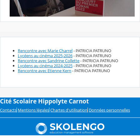
Rencontre avec Marie Charrel
- PATRICIA PATRUNO
Lycéens au cinéma 2025-2026
- PATRICIA PATRUNO
Rencontre avec Sandrine Collette
- PATRICIA PATRUNO
Lycéens au cinéma 2024-2025
- PATRICIA PATRUNO
Rencontre avec Etienne Kern
- PATRICIA PATRUNO
Cité Scolaire Hippolyte Carnot
Contacts
Mentions légales
Chartes d'utilisation
Données personnelles