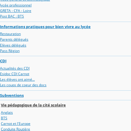
lycée professionnel
GRETA - CFA - Loire
Post BAC : BTS
Informations pratiques pour bien vivre au lycée
Restauration
Parents délégués
Elèves délégués
Pass Région
CDI
Actualités des CDI
Esidoc CDI Carnot
Les élèves ont aimé...
Les coups de coeur des docs
Subventions
Vie pédagogique de la cité scolaire
Anglais
BTS
Carnot et l'Europe
Conduite Routière