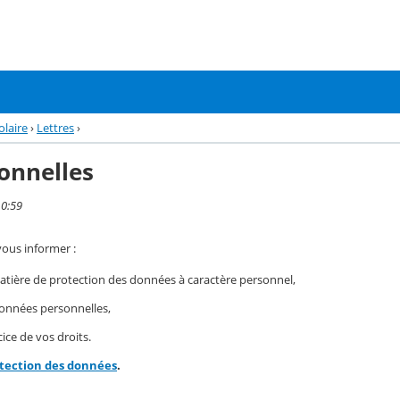
olaire
›
Lettres
›
onnelles
10:59
vous informer :
ière de protection des données à caractère personnel,
 données personnelles,
ice de vos droits.
otection des données
.