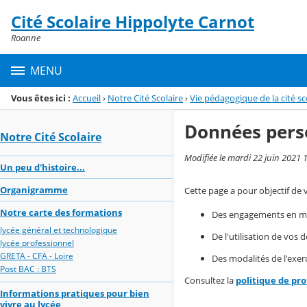
Panneau de gestion des cookies
Cité Scolaire Hippolyte Carnot
Menu de la rubrique
Contenu
Roanne
MENU
Vous êtes ici :
Accueil
›
Notre Cité Scolaire
›
Vie pédagogique de la cité sc
Données pers
Notre Cité Scolaire
Modifiée le mardi 22 juin 2021 
Un peu d'histoire...
Organigramme
Cette page a pour objectif de 
Notre carte des formations
Des engagements en mat
lycée général et technologique
De l'utilisation de vos
lycée professionnel
GRETA - CFA - Loire
Des modalités de l'exerc
Post BAC : BTS
Consultez la
politique de pr
Informations pratiques pour bien
vivre au lycée