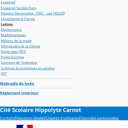
Espagnol
Espagnol Section Euro
Histoire-Géographie - EMC - spé HGGSP
L'orientation à Carnot
Lettres
Maintenance
Mathématiques
Métiers de la mode
Olympiades de la Chimie
Projet avec RTO
Projet Escrime
Sciences de l'ingénieur
Sciences économiques et sociales
SVT
Webradio du lycée
Réglement intérieur
Cité Scolaire Hippolyte Carnot
Contacts
Mentions légales
Chartes d'utilisation
Données personnelles