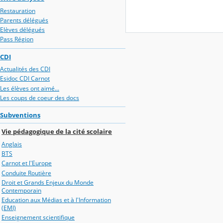
Restauration
Parents délégués
Elèves délégués
Pass Région
CDI
Actualités des CDI
Esidoc CDI Carnot
Les élèves ont aimé...
Les coups de coeur des docs
Subventions
Vie pédagogique de la cité scolaire
Anglais
BTS
Carnot et l'Europe
Conduite Routière
Droit et Grands Enjeux du Monde
Contemporain
Education aux Médias et à l'Information
(EMI)
Enseignement scientifique