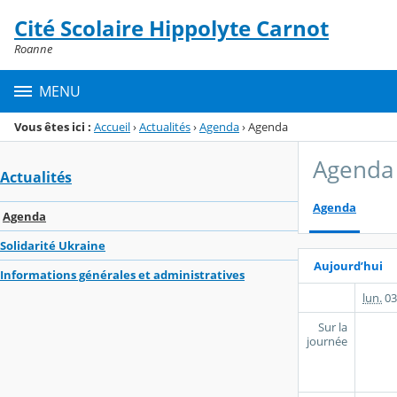
Panneau de gestion des cookies
Cité Scolaire Hippolyte Carnot
Menu de la rubrique
Contenu
Roanne
MENU
Vous êtes ici :
Accueil
›
Actualités
›
Agenda
›
Agenda
Agenda
Actualités
Agenda
Agenda
Solidarité Ukraine
Aujourd’hui
Informations générales et administratives
lun.
03
Sur la
journée