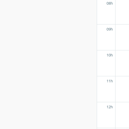
08h
09h
10h
11h
12h