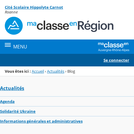
Panneau de gestion des cookies
Cité Scolaire Hippolyte Carnot
Menu de la rubrique
Contenu
Roanne
MENU
Se connecter
Vous êtes ici :
Accueil
›
Actualités
›
Blog
Actualités
Agenda
Solidarité Ukraine
Informations générales et administratives