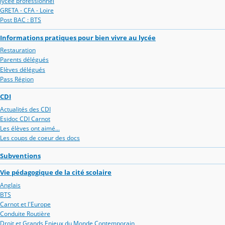
lycée professionnel
GRETA - CFA - Loire
Post BAC : BTS
Informations pratiques pour bien vivre au lycée
Restauration
Parents délégués
Elèves délégués
Pass Région
CDI
Actualités des CDI
Esidoc CDI Carnot
Les élèves ont aimé...
Les coups de coeur des docs
Subventions
Vie pédagogique de la cité scolaire
Anglais
BTS
Carnot et l'Europe
Conduite Routière
Droit et Grands Enjeux du Monde Contemporain