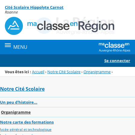
Panneau de gestion des cookies
Cité Scolaire Hippolyte Carnot
Menu de la rubrique
Contenu
Roanne
MENU
Se connecter
Vous êtes ici :
Accueil
›
Notre Cité Scolaire
›
Organigramme
›
Notre Cité Scolaire
Un peu d'histoire...
Organigramme
Notre carte des formations
lycée général et technologique