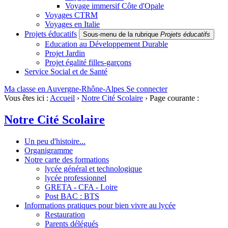
Voyage immersif Côte d'Opale
Voyages CTRM
Voyages en Italie
Projets éducatifs
Sous-menu de la rubrique
Projets éducatifs
Education au Développement Durable
Projet Jardin
Projet égalité filles-garçons
Service Social et de Santé
Ma classe en Auvergne-Rhône-Alpes
Se connecter
Vous êtes ici :
Accueil
›
Notre Cité Scolaire
›
Page courante :
Notre Cité Scolaire
Un peu d'histoire...
Organigramme
Notre carte des formations
lycée général et technologique
lycée professionnel
GRETA - CFA - Loire
Post BAC : BTS
Informations pratiques pour bien vivre au lycée
Restauration
Parents délégués