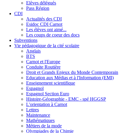
Elèves délégués
Pass Région
CDI
Actualités des CDI
Esidoc CDI Carnot
Les élèves ont aimé...
Les coups de coeur des docs
Subventions
Vie pédagogique de la cité scolaire
Anglais
BTS
Carnot et l'Europe
Conduite Routière
Droit et Grands Enjeux du Monde Contemporain
Education aux Médias et à l'Information (EMI)
Enseignement scientifique
Espagnol
Espagnol Section Euro
Histoire-Géographie - EMC - spé HGGSP
L'orientation à Carnot
Lettres
Maintenance
Mathématiques
Métiers de la mode
Olympiades de la Chimie