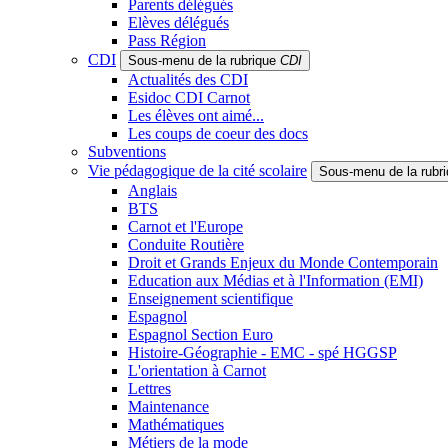
Parents délégués
Elèves délégués
Pass Région
CDI
Sous-menu de la rubrique
CDI
Actualités des CDI
Esidoc CDI Carnot
Les élèves ont aimé...
Les coups de coeur des docs
Subventions
Vie pédagogique de la cité scolaire
Sous-menu de la rubr
Anglais
BTS
Carnot et l'Europe
Conduite Routière
Droit et Grands Enjeux du Monde Contemporain
Education aux Médias et à l'Information (EMI)
Enseignement scientifique
Espagnol
Espagnol Section Euro
Histoire-Géographie - EMC - spé HGGSP
L'orientation à Carnot
Lettres
Maintenance
Mathématiques
Métiers de la mode