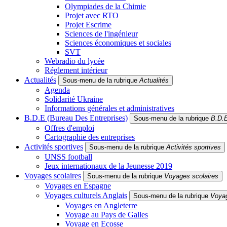
Olympiades de la Chimie
Projet avec RTO
Projet Escrime
Sciences de l'ingénieur
Sciences économiques et sociales
SVT
Webradio du lycée
Réglement intérieur
Actualités
Sous-menu de la rubrique
Actualités
Agenda
Solidarité Ukraine
Informations générales et administratives
B.D.E (Bureau Des Entreprises)
Sous-menu de la rubrique
B.D.E
Offres d'emploi
Cartographie des entreprises
Activités sportives
Sous-menu de la rubrique
Activités sportives
UNSS football
Jeux internationaux de la Jeunesse 2019
Voyages scolaires
Sous-menu de la rubrique
Voyages scolaires
Voyages en Espagne
Voyages culturels Anglais
Sous-menu de la rubrique
Voyag
Voyages en Angleterre
Voyage au Pays de Galles
Voyage en Ecosse