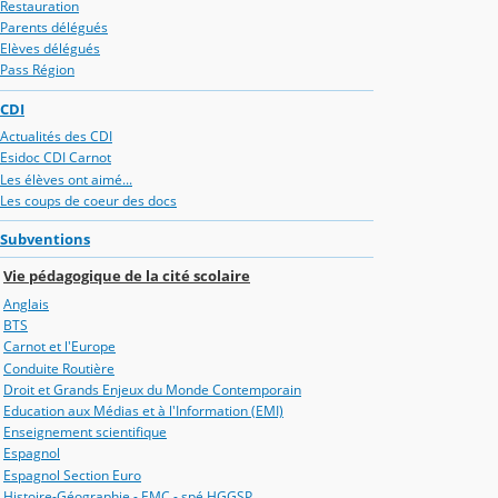
Restauration
Parents délégués
Elèves délégués
Pass Région
CDI
Actualités des CDI
Esidoc CDI Carnot
Les élèves ont aimé...
Les coups de coeur des docs
Subventions
Vie pédagogique de la cité scolaire
Anglais
BTS
Carnot et l'Europe
Conduite Routière
Droit et Grands Enjeux du Monde Contemporain
Education aux Médias et à l'Information (EMI)
Enseignement scientifique
Espagnol
Espagnol Section Euro
Histoire-Géographie - EMC - spé HGGSP