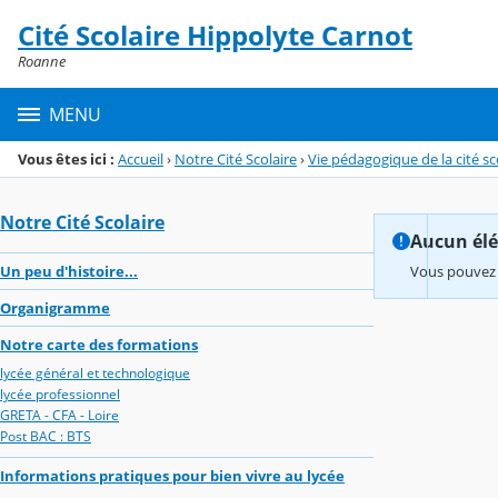
Panneau de gestion des cookies
Cité Scolaire Hippolyte Carnot
Menu de la rubrique
Contenu
Roanne
MENU
Vous êtes ici :
Accueil
›
Notre Cité Scolaire
›
Vie pédagogique de la cité sc
Notre Cité Scolaire
Aucun élém
Un peu d'histoire...
Vous pouvez 
Organigramme
Notre carte des formations
lycée général et technologique
lycée professionnel
GRETA - CFA - Loire
Post BAC : BTS
Informations pratiques pour bien vivre au lycée