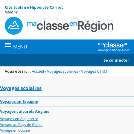
Panneau de gestion des cookies
Cité Scolaire Hippolyte Carnot
Menu de la rubrique
Contenu
Roanne
MENU
Se connecter
Vous êtes ici :
Accueil
›
Voyages scolaires
›
Voyages CTRM
›
Voyages scolaires
Voyages en Espagne
Voyages culturels Anglais
Voyages en Angleterre
Voyage au Pays de Galles
Voyage en Ecosse