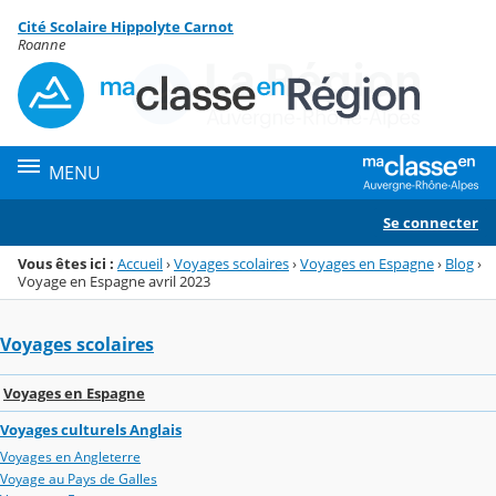
Panneau de gestion des cookies
Cité Scolaire Hippolyte Carnot
Menu de la rubrique
Contenu
Roanne
MENU
Se connecter
Vous êtes ici :
Accueil
›
Voyages scolaires
›
Voyages en Espagne
›
Blog
›
Voyage en Espagne avril 2023
Voyages scolaires
Voyages en Espagne
Voyages culturels Anglais
Voyages en Angleterre
Voyage au Pays de Galles