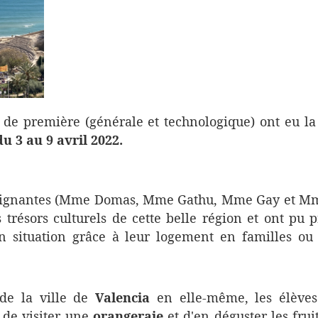
s de première (générale et technologique) ont eu l
u 3 au 9 avril 2022.
eignantes (Mme Domas, Mme Gathu, Mme Gay et Mm
s trésors culturels de cette belle région et ont pu p
n situation grâce à leur logement en familles ou 
 de la ville de
Valencia
en elle-même, les élèves
, de visiter une
orangeraie
et d'en déguster les frui