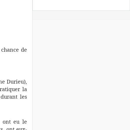
a chance de
e Durieu),
ratiquer la
durant les
 ont eu le
ts, ont eux-