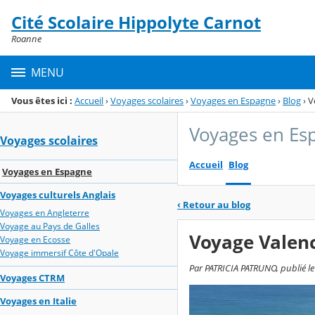
Panneau de gestion des cookies
Cité Scolaire Hippolyte Carnot
Menu de la rubrique
Contenu
Roanne
MENU
Vous êtes ici :
Accueil
›
Voyages scolaires
›
Voyages en Espagne
›
Blog
›
V
Voyages en Es
Voyages scolaires
Accueil
Blog
Voyages en Espagne
Voyages culturels Anglais
‹
Retour au blog
Voyages en Angleterre
Voyage au Pays de Galles
Voyage Valenc
Voyage en Ecosse
Voyage immersif Côte d'Opale
Par PATRICIA PATRUNO, publié le j
Voyages CTRM
Voyages en Italie